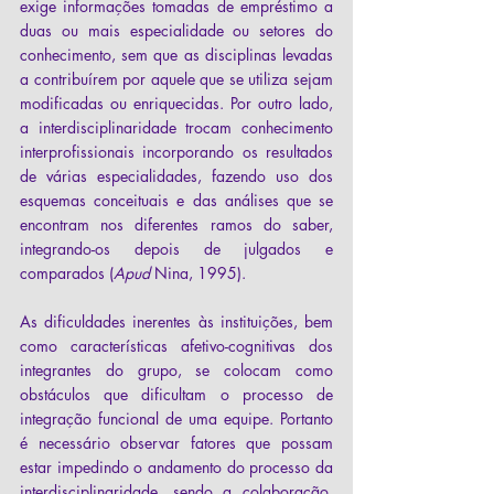
exige informações tomadas de empréstimo a 
duas ou mais especialidade ou setores do 
conhecimento, sem que as disciplinas levadas 
a contribuírem por aquele que se utiliza sejam 
modificadas ou enriquecidas. Por outro lado, 
a interdisciplinaridade trocam conhecimento 
interprofissionais incorporando os resultados 
de várias especialidades, fazendo uso dos 
esquemas conceituais e das análises que se 
encontram nos diferentes ramos do saber, 
integrando-os depois de julgados e 
comparados (
Apud
 Nina, 1995). 
As dificuldades inerentes às instituições, bem 
como características afetivo-cognitivas dos 
integrantes do grupo, se colocam como 
obstáculos que dificultam o processo de 
integração funcional de uma equipe. Portanto 
é necessário observar fatores que possam 
estar impedindo o andamento do processo da 
interdisciplinaridade, sendo a colaboração, 