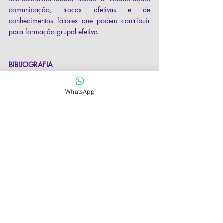
comunicação, trocas afetivas e de 
conhecimentos fatores que podem contribuir 
para formação grupal efetiva.
BIBLIOGRAFIA
Baltruch H.J.; Stangel W.; Titze I. (1991) 
WhatsApp
Stress, cancer and immunity. New 
developments in biopsychosocial and 
psychoneuroimmunologic research Acta 
Neurol (Napoli) 13:4, 315-27. Hannover 
Medical University, Germany.
Chiattone, H.B.C. (1998) Urgências 
Psicológicas em Leucemias 
In
: V.A.A. Camon 
(org.)
 Urgências Psicológicas no Hospital.
 São 
Paulo: Pioneira. Cap. 8, pp. 171-185. 
Grassi L.; Rosti G.; Albieri G.; Marangolo M. 