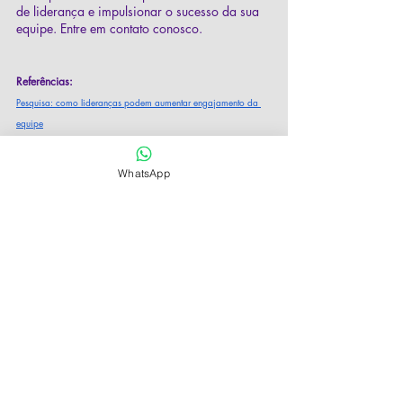
de liderança e impulsionar o sucesso da sua 
equipe. Entre em contato conosco.
Referências:
Pesquisa: como lideranças podem aumentar engajamento da 
equipe
Forbes, 2021. Acesso em: 17/10/2023.
Engajamento dos funcionários: qual o papel do líder nesse 
WhatsApp
sentido?
Great Place to Work, 2021. Acesso em: 17/10/2023.
O papel da liderança no engajamento
 Artigo Linkedin 
José Luis Ovando, 2021. Acesso em: 
17/10/20
23.
UM MAPEAMENTO SISTEMÁTICO E A RELAÇÃO ENTRE 
LIDERANÇA E ENGAJAMENTO NO TRABALHO
 Artigo XVI Jornada Científica de Administração Pública, 2022. 
Acesso em: 17/10/2023.