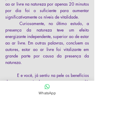
ao ar livre na natureza por apenas 20 minutos 
por dia foi o suficiente para aumentar 
significativamente os níveis de vitalidade. 
	Curiosamente, no último estudo, a 
presença da natureza teve um efeito 
energizante independente, superior ao de estar 
ao ar livre. Em outras palavras, concluem os 
autores, estar ao ar livre foi vitalizante em 
grande parte por causa da presença da 
natureza. 
	E e você, já sentiu na pele os benefícios 
de estar em meio da natureza para contemplá-
la? Como você se sentiu emocional e 
WhatsApp
fisicamente? Experimente incluir a natureza na 
sua rotina e sinta os benefícios!
Referências: 