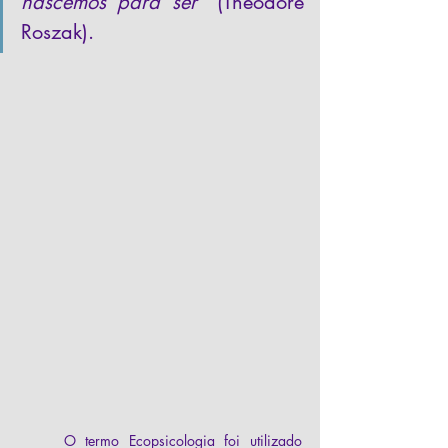
nascemos para ser”
 (Theodore 
Roszak). 
	O termo Ecopsicologia foi utilizado 