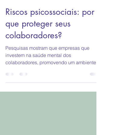
28 de nov. de 2025
5 min de leitura
Riscos psicossociais: por
que proteger seus
colaboradores?
Pesquisas mostram que empresas que
investem na saúde mental dos
colaboradores, promovendo um ambiente
de bem-estar psicológico, apresentam
equipes mais engajadas e produtivas, com
menor risco de estresse e burnout, tornando
o cuidado com o bem-estar uma estratégia
sustentável para a empresa.