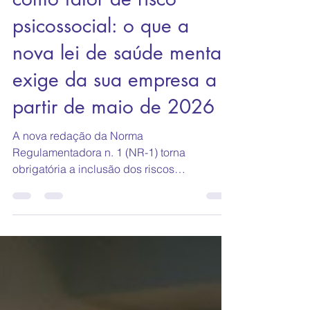
Sobrecarga de tarefas
como fator de risco
psicossocial: o que a
nova lei de saúde mental
exige da sua empresa a
partir de maio de 2026
A nova redação da Norma
Regulamentadora n. 1 (NR-1) torna
obrigatória a inclusão dos riscos
psicossociais no Programa de
Gerenciamento de Riscos (PGR), conforme
estabelecido pela Portaria MTE n.
1.419/2024. Isso significa que toda
empresa, independentemente do porte ou
setor, precisa identificar, registrar e criar