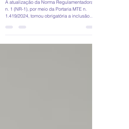
empresa
A atualização da Norma Regulamentadora
n. 1 (NR-1), por meio da Portaria MTE n.
1.419/2024, tornou obrigatória a inclusão
dos fatores de riscos psicossociais no
Programa de Gerenciamento de Riscos
(PGR) de toda empresa,
independentemente do porte ou setor. O que
isso significa na prática é que não basta
perceber o problema quando ele já gerou
adoecimento: a norma exige identificação,
avaliação e registro preventivo, antes que o
dano se concretize.